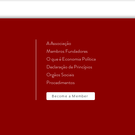
Apoio a Estudantes e
RUMO
Investigadores em Início de
comm
Carreira | Candidatura 2026
aprovada
A Associação
Membros Fundadores
O que é Economia Política
Declaração de Princípios
Orgãos Sociais
Procedimentos
Become a Member