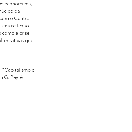
os económicos, 
núcleo da 
 com o Centro 
uma reflexão 
 como a crise 
alternativas que 
a "Capitalismo e 
n G. Peyré 