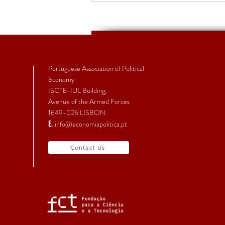
EcPol | Primeiro Boletim da
Secção Temática de
Economia Política Feminista
Portuguese Association of Political
Economy
ISCTE-IUL Building,
Avenue of the Armed Forces
1649-026 LISBON
E.
info@economiapolitica.pt
Contact Us