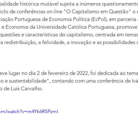
ealidade histórica mutável sujeita a inúmeros questionament
 ciclo de conferências on-line "O Capitalismo em Questão" o 
iação Portuguesa de Economia Política (EcPol), em parceria
 e Economia da Universidade Católica Portuguesa, promove 
questões e características do capitalismo, centrada em temas
a redistribuição, a felicidade, a inovação e as possibilidades 
eve lugar no dia 2 de fevereiro de 2022, foi dedicada ao tem
são e sustentabilidade", contando com uma conferência de Ivá
o de Luís Carvalho.
com/watch?v=m4Yk6RSPzmI