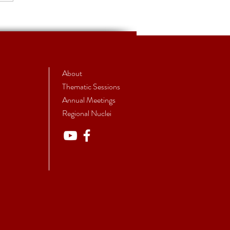
S27 - Call for
unications
About
Thematic Sessions
Annual Meetings
Regional Nuclei