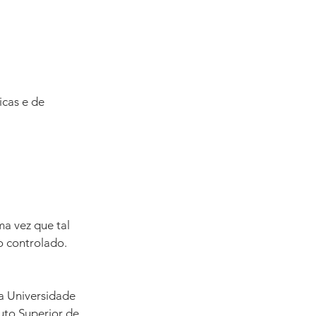
cas e de 
a vez que tal 
o controlado.
a Universidade 
uto Superior de 