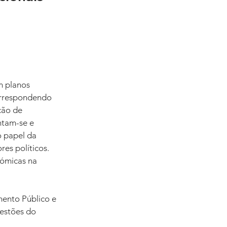
m planos 
orrespondendo 
ção de 
ntam-se e 
o papel da 
es políticos. 
ómicas na 
mento Público e 
estões do 