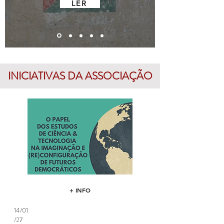
LER
INICIATIVAS DA ASSOCIAÇÃO
+ INFO
14/01
/27