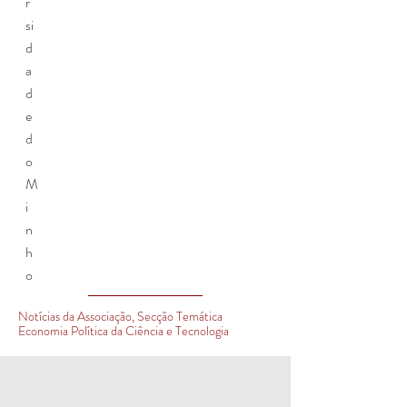
r
si
d
a
d
e
d
o
M
i
n
h
o
Notícias da Associação, Secção Temática
Economia Política da Ciência e Tecnologia