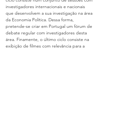
investigadores internacionais e nacionais 
que desenvolvem a sua investigação na área 
da Economia Política. Dessa forma, 
pretende-se criar em Portugal um fórum de 
debate regular com investigadores desta 
área. Finamente, o último ciclo consiste na 
exibição de filmes com relevância para a 
área da Economia Política, assim como de 
debates acerca dos filmes exibidos.
Ver tudo
Posts recentes