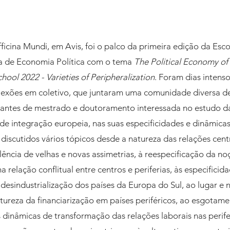
fficina Mundi, em Avis, foi o palco da primeira edição da Esc
a de Economia Política com o tema 
The Political Economy of
ool 2022 - Varieties of Peripheralization
. Foram dias intens
flexões em coletivo, que juntaram uma comunidade diversa de
dantes de mestrado e doutoramento interessada no estudo das
de integração europeia, nas suas especificidades e dinâmicas
iscutidos vários tópicos desde a natureza das relações centro
alência de velhas e novas assimetrias, à reespecificação da no
elação conflitual entre centros e periferias, às especificida
à desindustrialização dos países da Europa do Sul, ao lugar e 
 natureza da financiarização em países periféricos, ao esgota
dinâmicas de transformação das relações laborais nas perifer