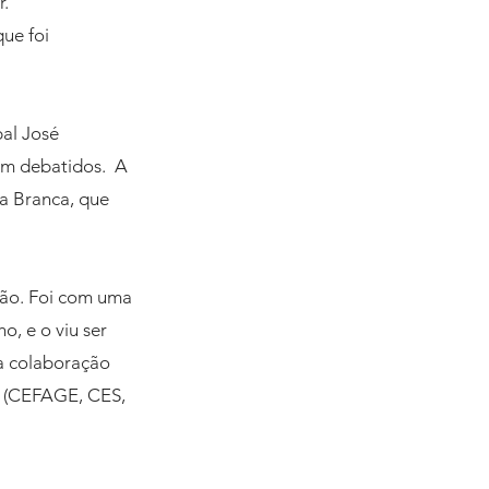
. 
ue foi 
al José 
m debatidos.  A 
sa Branca, que 
erão. Foi com uma 
, e o viu ser 
a colaboração 
o (CEFAGE, CES, 