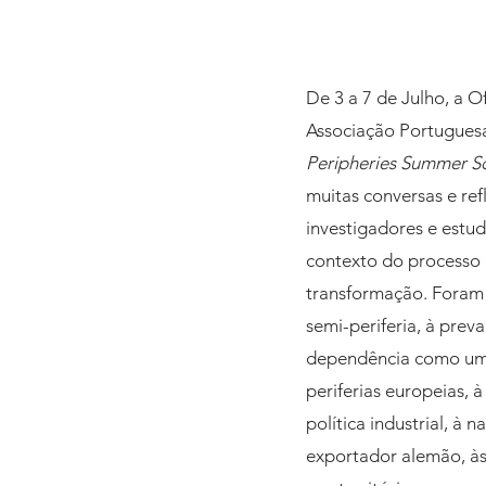
De 3 a 7 de Julho, a O
Associação Portugues
Peripheries Summer Sch
muitas conversas e re
investigadores e estu
contexto do processo 
transformação. Foram d
semi-periferia, à prev
dependência como uma r
periferias europeias, 
política industrial, à
exportador alemão, às 