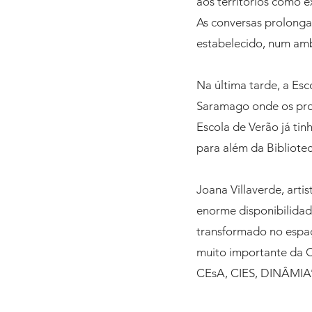
aos territórios como ex
As conversas prolonga
estabelecido, num ambi
Na última tarde, a Esc
Saramago onde os prob
Escola de Verão já tin
para além da Bibliotec
Joana Villaverde, artis
enorme disponibilidade
transformado no espaç
muito importante da C
CEsA, CIES, DINÂMIA’