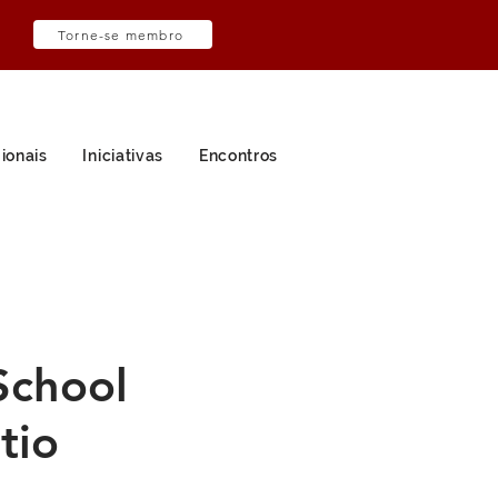
Torne-se membro
ionais
Iniciativas
Encontros
School
tio