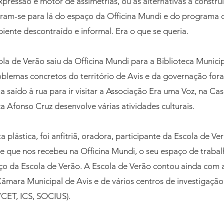
pressão e motor de assimetrias, ou às alternativas a construir
ram-se para lá do espaço da Officina Mundi e do programa q
ente descontraído e informal. Era o que se queria.
ola de Verão saiu da Officina Mundi para a Biblioteca Municip
lemas concretos do território de Avis e da governação fora
ha saído à rua para ir visitar a Associação Era uma Voz, na Ca
a Afonso Cruz desenvolve várias atividades culturais.
ta plástica, foi anfitriã, oradora, participante da Escola de V
 que nos recebeu na Officina Mundi, o seu espaço de trabalho
o da Escola de Verão. A Escola de Verão contou ainda com 
âmara Municipal de Avis e de vários centros de investigaçã
CET, ICS, SOCIUS).