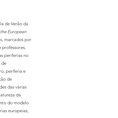
ola de Verão da 
 the European 
os, marcados por 
 professores, 
 periferias no 
 de 
, periferia e 
ção de 
des das várias 
natureza da 
mento do modelo 
ias europeias, 