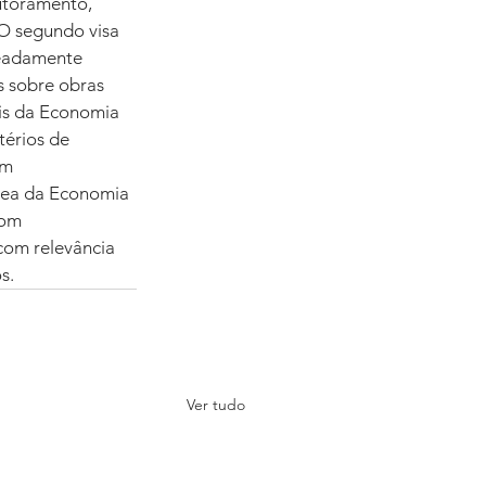
utoramento, 
 O segundo visa 
meadamente 
s sobre obras 
ais da Economia 
térios de 
om 
área da Economia 
com 
 com relevância 
s.
Ver tudo