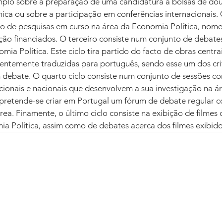
mplo sobre a preparação de uma candidatura a bolsas de do
ica ou sobre a participação em conferências internacionais.
o de pesquisas em curso na área da Economia Política, no
ção financiados. O terceiro consiste num conjunto de debate
ia Política. Este ciclo tira partido do facto de obras centr
centemente traduzidas para português, sendo esse um dos cri
 debate. O quarto ciclo consiste num conjunto de sessões c
acionais e nacionais que desenvolvem a sua investigação na 
, pretende-se criar em Portugal um fórum de debate regular 
rea. Finamente, o último ciclo consiste na exibição de filmes
ia Política, assim como de debates acerca dos filmes exibido