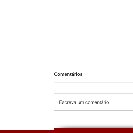
Comentários
Escreva um comentário
The Political Economy of the
European Peripheries