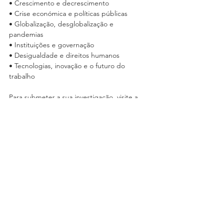
• Crescimento e decrescimento 
• Crise económica e políticas públicas 
• Globalização, desglobalização e 
pandemias 
• Instituições e governação 
• Desigualdade e direitos humanos 
• Tecnologias, inovação e o futuro do 
trabalho
Para submeter a sua investigação, visite a 
página da Perspectivas. 
Para aceder às indicações para os autores, 
consulte esta página.
Indicações para autores
Os prazos para a submissão, revisão e 
publicação dos artigos são os seguintes:
15 de Junho de 2021: Submissão do 
primeiro esboço para revisões internas
30 de Junho de 2021: Notificação por parte 