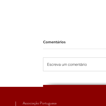
Comentários
Escreva um comentário
The Political Economy of the
European Peripheries
Summer School 2022 -
Varieties of Peripheralizatio
Associação Portuguesa