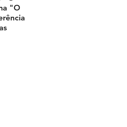
ma "O 
erência 
as 