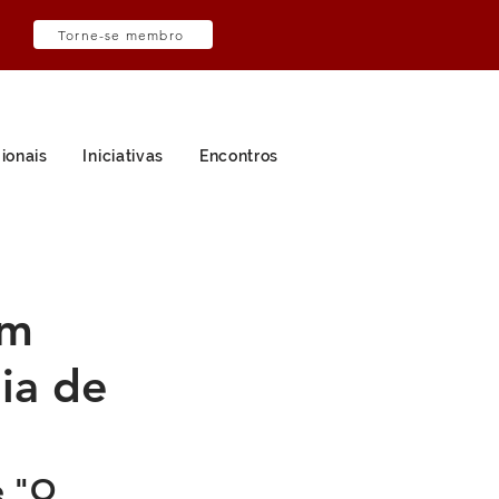
Torne-se membro
ionais
Iniciativas
Encontros
em
ia de
e "O 