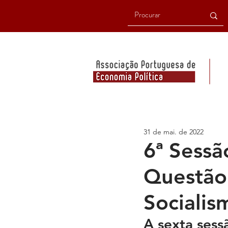
31 de mai. de 2022
6ª Sessã
Questão 
Socialis
A sexta sess