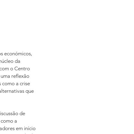
os económicos, 
núcleo da 
 com o Centro 
uma reflexão 
 como a crise 
alternativas que 
discussão de 
 como a 
adores em início 