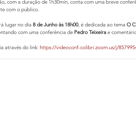
são, com a duração de 1h30min, conta com uma breve conferê
te com o público.
á lugar no dia 
8 de Junho às 18h00
, é dedicada ao tema 
O Ca
ontando com uma conferência de 
Pedro Teixeira
 e comentári
a através do link: 
https://videoconf-colibri.zoom.us/j/85799