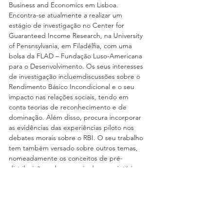
Business and Economics em Lisboa. 
Encontra-se atualmente a realizar um 
estágio de investigação no Center for 
Guaranteed Income Research, na University 
of Pensnsylvania, em Filadélfia, com uma 
bolsa da FLAD – Fundação Luso-Americana 
para o Desenvolvimento. Os seus interesses 
de investigação incluemdiscussões sobre o 
Rendimento Básico Incondicional e o seu 
impacto nas relações sociais, tendo em 
conta teorias de reconhecimento e de 
dominação. Além disso, procura incorporar 
as evidências das experiências piloto nos 
debates morais sobre o RBI. O seu trabalho 
tem também versado sobre outros temas, 
nomeadamente os conceitos de pré-
distribuição e democracia de proprietários. 
É coautora de um livro sobre experiências 
RBI pelo Mundo publicado pela Palgrave 
Macmillan,
Basic Income Experiments. A 
Critical Examination of Their Goals
, 