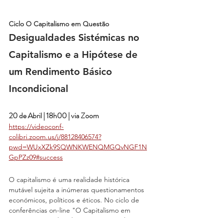
Ciclo O Capitalismo em Questão
Desigualdades Sistémicas no 
Capitalismo e a Hipótese de 
um Rendimento Básico 
Incondicional
20 de Abril | 18h00 | via Zoom
https://videoconf-
colibri.zoom.us/j/88128406574?
pwd=WUxXZk9SQWNKWENQMGQvNGF1N
GpPZz09#success
O capitalismo é uma realidade histórica 
mutável sujeita a inúmeras questionamentos 
económicos, políticos e éticos. No ciclo de 
conferências on-line "O Capitalismo em 