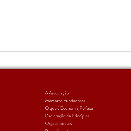
Apoio a Estudantes e
RUMO
Investigadores em Início de
subm
Carreira | Candidatura 2026
aprovada
A Associação
Membros Fundadores
O que é Economia Política
Declaração de Princípios
Orgãos Sociais
Procedimentos