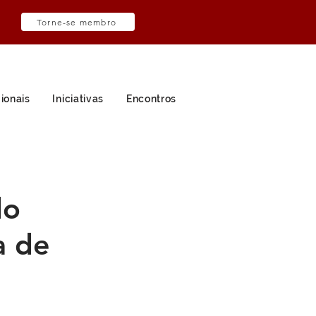
Torne-se membro
ionais
Iniciativas
Encontros
do
a de