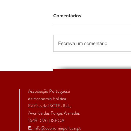
Comentários
Escreva um comentário
EcPol | Primeiro Boletim da
Secção Temática de
Economia Política Feminista
Associação Portuguesa
de Economia Política
Edifício do ISCTE-IUL,
Avenida das Forças Armadas
1649-026 LISBOA
info@economiapolitica.pt
E.