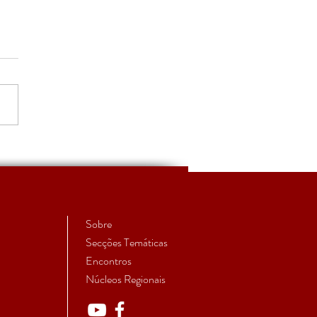
S'27 - Convite à
issão de trabalhos
Sobre
Secções Temáticas
Encontros
Núcleos Regionais