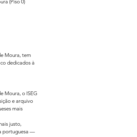
ura (Piso 0)
de Moura, tem 
ico dedicados à 
e Moura, o ISEG 
ição e arquivo 
ueses mais 
is justo, 
a portuguesa — 