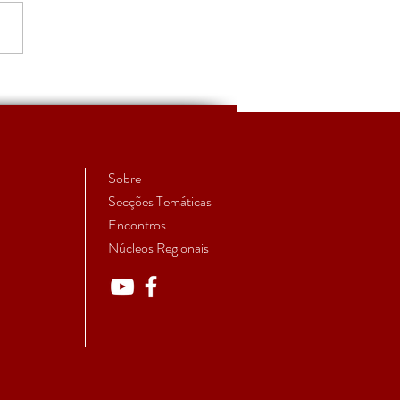
S'27 - Convite à
issão de trabalhos
Sobre
Secções Temáticas
Encontros
Núcleos Regionais