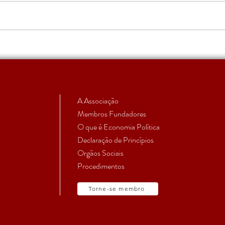
Apoio a Estudantes e
RUMO
Investigadores em Início de
subm
Carreira | Candidatura 2026
aprovada
A Associação
Membros Fundadores
O que é Economia Política
Declaração de Princípios
Orgãos Sociais
Procedimentos
Torne-se membro