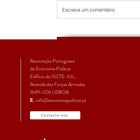
Escreva um comentário
EcPol | Primeiro Boletim da
Secção Temática de
Economia Política Feminista
Associação Portuguesa
de Economia Política
Edifício do ISCTE-IUL,
Avenida das Forças Armadas
1649-026 LISBOA
info@economiapolitica.pt
E.
Contacte-nos