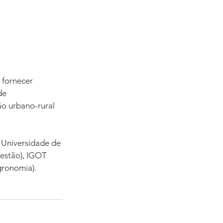
fornecer 
de 
ão urbano-rural 
 Universidade de 
Gestão), IGOT 
gronomia).