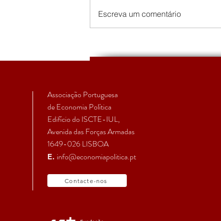
Escreva um comentário
Concurso para contratação
de recursos humanos
Associação Portuguesa
de Economia Política
Edifício do ISCTE-IUL,
Avenida das Forças Armadas
1649-026 LISBOA
info@economiapolitica.pt
E.
Contacte-nos