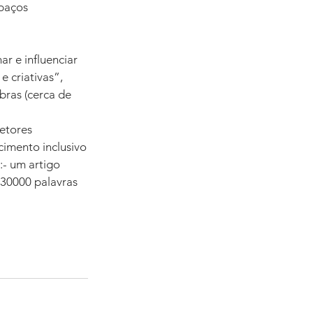
paços 
r e influenciar 
e criativas”, 
bras (cerca de 
setores 
cimento inclusivo
:- um artigo 
-30000 palavras 