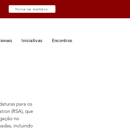
Torne-se membro
ionais
Iniciativas
Encontros
daturas para os 
tion (RSA), que 
igação no 
adas, incluindo 