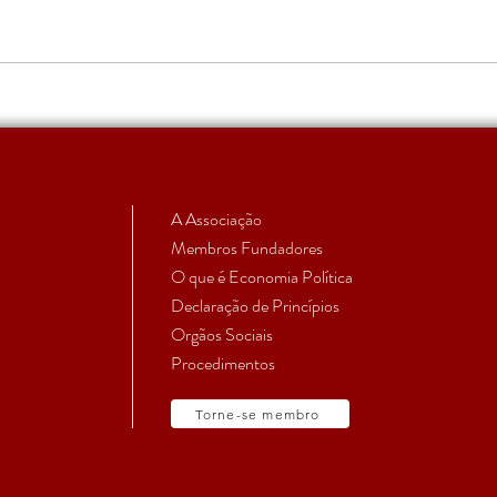
Chamada de artigos
Conc
Auxil
A Associação
Membros Fundadores
O que é Economia Política
Declaração de Princípios
Orgãos Sociais
Procedimentos
Torne-se membro