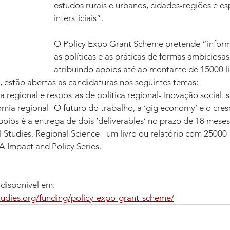
estudos rurais e urbanos, cidades-regiões e es
intersticiais”.
O Policy Expo Grant Scheme pretende “informa
as políticas e as práticas de formas ambiciosas 
atribuindo apoios até ao montante de 15000 li
, estão abertas as candidaturas nos seguintes temas:
a regional e respostas de política regional- Inovação social. 
mia regional- O futuro do trabalho, a ‘gig economy’ e o cres
oios é a entrega de dois ‘deliverables’ no prazo de 18 meses
l Studies, Regional Science– um livro ou relatório com 25000
 Impact and Policy Series. 
disponível em: 
tudies.org/funding/policy-expo-grant-scheme/