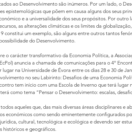
ocados ao Desenvolvimento são inúmeros. Por um lado, o De
s epistemológicas que põem em causa alguns dos seus princ
onómico e a universalidade dos seus propósitos. Por outro l
ursos, as alterações climáticas e os limites da globalização,
constitui um exemplo, são alguns entre outros tantos fen
possibilidade do Desenvolvimento. 
re o carácter transformativo da Economia Política, a Associ
(EcPol) anuncia a chamada de comunicações para o 4º Encont
r lugar na Universidade de Évora entre os dias 28 e 30 de Jan
lvimento no seu Labirinto: Desafios de uma Economia Polít
contro tem início com uma Escola de Inverno que terá lugar n
terá como tema “Pensar o Desenvolvimento: escalas, desafios
 todos aqueles que, das mais diversas áreas disciplinares e 
s económicos como sendo eminentemente configurados por 
 jurídica, cultural, tecnológica e ecológica e devendo ser est
s históricos e geográficos. 