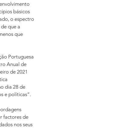
senvolvimento 
ípios básicos 
ado, o espectro 
 de que a 
ómenos que 
ação Portuguesa 
ro Anual de 
eiro de 2021 
ica 
o dia 28 de 
 e políticas”. 
abordagens 
factores de 
udados nos seus 