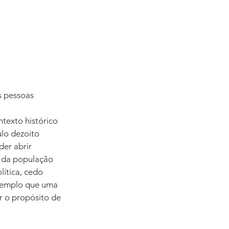
s pessoas 
 
texto histórico 
lo dezoito 
er abrir 
 da população 
ítica, cedo 
exemplo que uma 
r o propósito de 