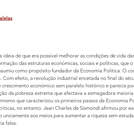
alelas
 ideia de que era possível melhorar as condições de vida da
rmação das estruturas económicas, sociais e políticas, que o
sumiu como propósito fundador da Economia Política. O con
 Com efeito, a revolução industrial encetada no final do sécu
 crescimento económico sem paralelo histórico e parecia pod
ução da pobreza extrema que afectava a esmagadora maioria
imismo que caracterizou os primeiros passos da Economia Pol
críticas, no entanto. Jean Charles de Sismondi afirmou por 
ito unicamente aos meios para aumentar a riqueza sem estuda
a falsa. 