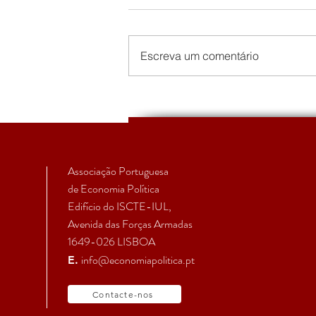
Escreva um comentário
EcPol | Primeiro Boletim da
Secção Temática de
Economia Política Feminista
Associação Portuguesa
de Economia Política
Edifício do ISCTE-IUL,
Avenida das Forças Armadas
1649-026 LISBOA
info@economiapolitica.pt
E.
Contacte-nos