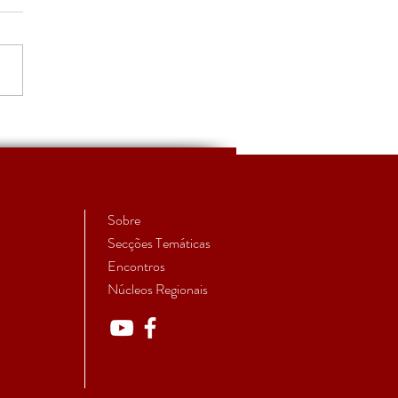
S'27 - Convite à
issão de trabalhos
Sobre
Secções Temáticas
Encontros
Núcleos Regionais