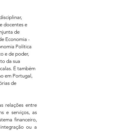
sciplinar, 
e docentes e 
njunta de 
de Economia - 
nomia Política 
o e de poder, 
to da sua 
scalas. É também 
o em Portugal, 
rias de 
 relações entre 
 e serviços, as 
tema financeiro, 
integração ou a 