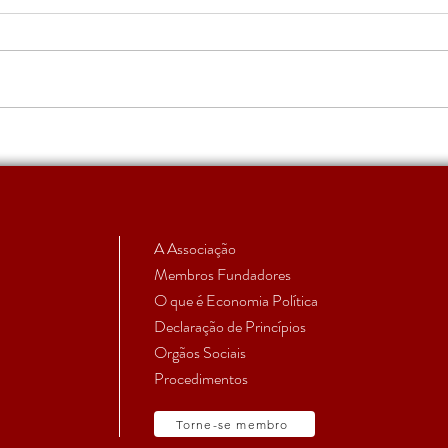
Apoio a Estudantes e
RUMO
Investigadores em Início de
subm
Carreira | Candidatura 2026
aprovada
A Associação
Membros Fundadores
O que é Economia Política
Declaração de Princípios
Orgãos Sociais
Procedimentos
Torne-se membro