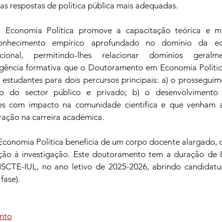
das respostas de política pública mais adequadas. 
conomia Política promove a capacitação teórica e me
nhecimento empírico aprofundado no domínio da econ
cional, permitindo-lhes relacionar domínios geralme
gência formativa que o Doutoramento em Economia Política 
 estudantes para dois percursos principais: a) o prosseguime
ão do sector público e privado; b) o desenvolvimento 
tes com impacto na comunidade científica e que venham a
ração na carreira académica. 
nomia Política beneficia de um corpo docente alargado, qua
ção à investigação. Este doutoramento tem a duração de 8 
ISCTE-IUL, no ano letivo de 2025-2026, abrindo candidatu
fase).
nto