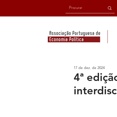
17 de dez. de 2024
4ª ediç
interdis