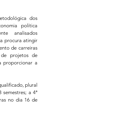
todológica dos 
omia política 
nte analisados 
procura atingir 
nto de carreiras 
de projetos de 
 proporcionar a 
lificado, plural 
semestres; a 4ª 
ras no dia 16 de 