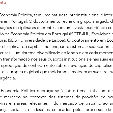
nto
omia Política, tem uma natureza interinstitucional e interdi
ea em Portugal. O doutoramento reúne um grupo alargado d
ações disciplinares diferentes com uma vasta experiência co
io da Economia Política em Portugal (ISCTE-IUL, Faculdade 
ra, ISEG - Universidade de Lisboa). O doutoramento em Eco
rdisciplinar do capitalismo, enquanto sistema socioeconómic
crises”; um sistema diversificado ao longo e em cada momen
m transformação nos seus quadros institucionais e nas suas e
e reprodução de conhecimento sobre a evolução do capitalism
xtos europeu e global que moldaram e moldam as suas trajetó
ergência.
onomia Política debruçar-se-á sobre temas tais como: as
e mercado no contexto dos sistemas de provisão de bens
órias em áreas relevantes – do mercado de trabalho ao sis
nça social –, os desafios colocados pelos processos de 