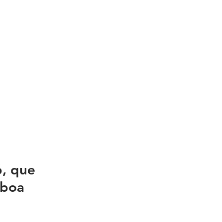
, que 
sboa