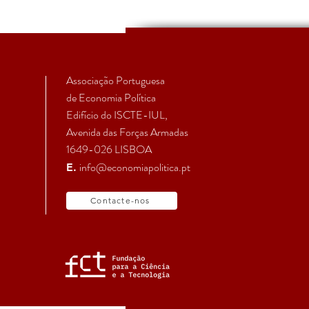
The Political Economy of the
European Peripheries
Summer School 2022 -
Varieties of Peripheralizatio
Associação Portuguesa
de Economia Política
Edifício do ISCTE-IUL,
Avenida das Forças Armadas
1649-026 LISBOA
info@economiapolitica.pt
E.
Contacte-nos