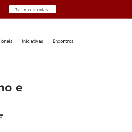
Torne-se membro
ionais
Iniciativas
Encontros
mo e
e 
 