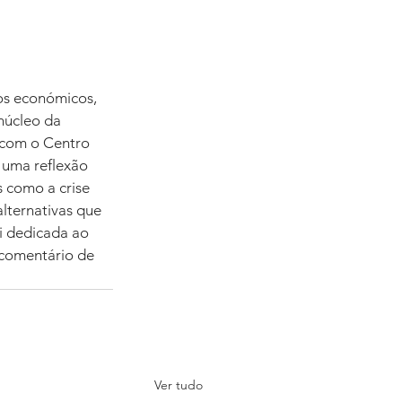
os económicos, 
núcleo da 
 com o Centro 
uma reflexão 
 como a crise 
alternativas que 
i dedicada ao 
 comentário de 
Ver tudo