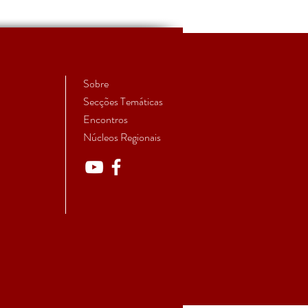
ada para apresentação
omunicações para o
quio "Planeamento
ico e Democrático"
Sobre
Secções Temáticas
Encontros
Núcleos Regionais