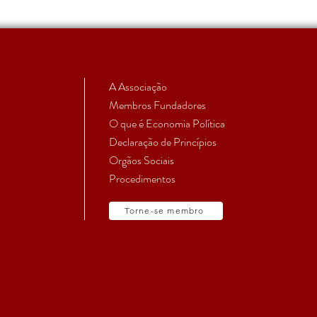
1º Encontro de Economia
Cham
Política da Universidade de
de c
Évora
Coló
Públ
A Associação
Membros Fundadores
O que é Economia Política
Declaração de Princípios
Orgãos Sociais
Procedimentos
Torne-se membro