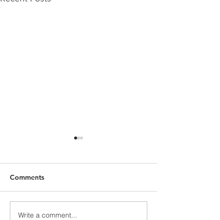
Comments
Write a comment...
Apoio a Estudantes e
RUMOS27 - Call