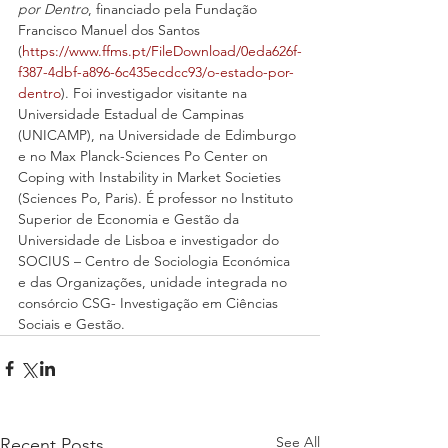
por Dentro
, financiado pela Fundação 
Francisco Manuel dos Santos 
(
https://www.ffms.pt/FileDownload/0eda626f-
f387-4dbf-a896-6c435ecdcc93/o-estado-por-
dentro
). Foi investigador visitante na 
Universidade Estadual de Campinas 
(UNICAMP), na Universidade de Edimburgo 
e no Max Planck-Sciences Po Center on 
Coping with Instability in Market Societies 
(Sciences Po, Paris). É professor no Instituto 
Superior de Economia e Gestão da 
Universidade de Lisboa e investigador do 
SOCIUS – Centro de Sociologia Económica 
e das Organizações, unidade integrada no 
consórcio CSG- Investigação em Ciências 
Sociais e Gestão.
See All
Recent Posts