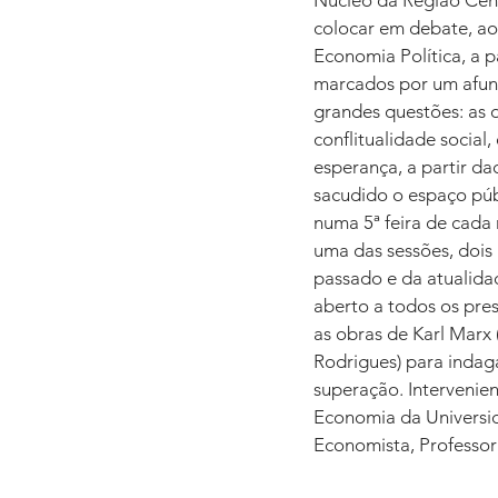
Núcleo da Região Cent
colocar em debate, ao
Economia Política, a p
marcados por um afun
grandes questões: as d
conflitualidade social
esperança, a partir da
sacudido o espaço públi
numa 5ª feira de cada
uma das sessões, dois 
passado e da atualida
aberto a todos os pre
as obras de Karl Marx
Rodrigues) para indaga
superação. Intervenie
Economia da Universid
Economista, Professor 