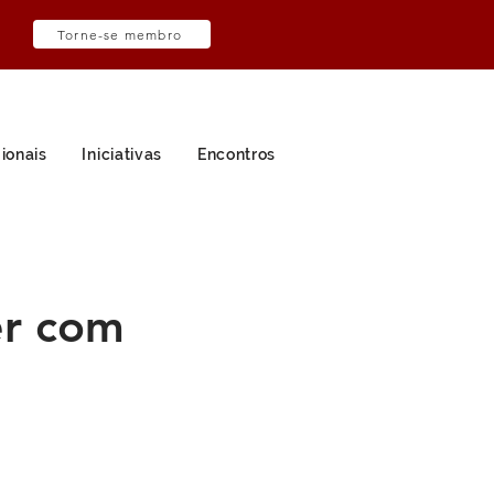
Torne-se membro
ionais
Iniciativas
Encontros
er com