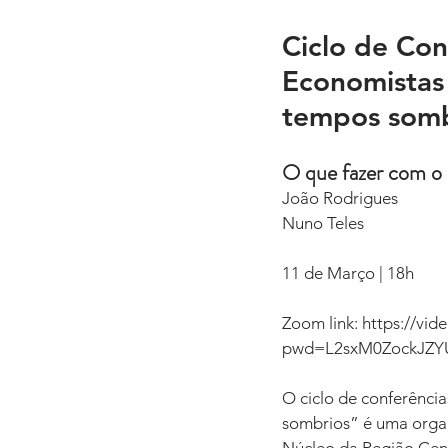
Ciclo de Co
Economistas 
tempos somb
O que fazer com o 
João Rodrigues
Nuno Teles
11 de Março | 18h
Zoom link: https://vi
pwd=L2sxM0ZockJZY
O ciclo de conferênci
sombrios” é uma organ