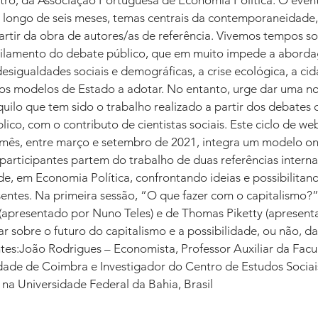
ro, da Associação Portuguesa de Economia Política. O even
 longo de seis meses, temas centrais da contemporaneidade,
artir da obra de autores/as de referência. Vivemos tempos so
ilamento do debate público, que em muito impede a abordag
esigualdades sociais e demográficas, a crise ecológica, a cid
, os modelos de Estado a adotar. No entanto, urge dar uma no
quilo que tem sido o trabalho realizado a partir dos debates 
co, com o contributo de cientistas sociais. Este ciclo de webi
 mês, entre março e setembro de 2021, integra um modelo o
participantes partem do trabalho de duas referências interna
de, em Economia Política, confrontando ideias e possibilita
sentes. Na primeira sessão, “O que fazer com o capitalismo?”
 (apresentado por Nuno Teles) e de Thomas Piketty (apresent
r sobre o futuro do capitalismo e a possibilidade, ou não, d
ntes:João Rodrigues – Economista, Professor Auxiliar da Facu
ade de Coimbra e Investigador do Centro de Estudos Sociai
na Universidade Federal da Bahia, Brasil