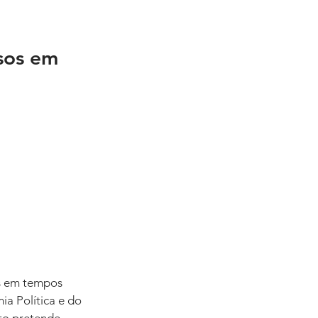
sos em 
s em tempos 
a Política e do 