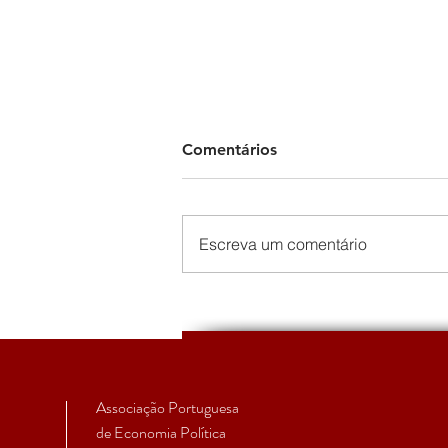
Comentários
Escreva um comentário
The Political Economy of the
European Peripheries
Summer School 2022 -
Varieties of Peripheralizatio
Associação Portuguesa
de Economia Política