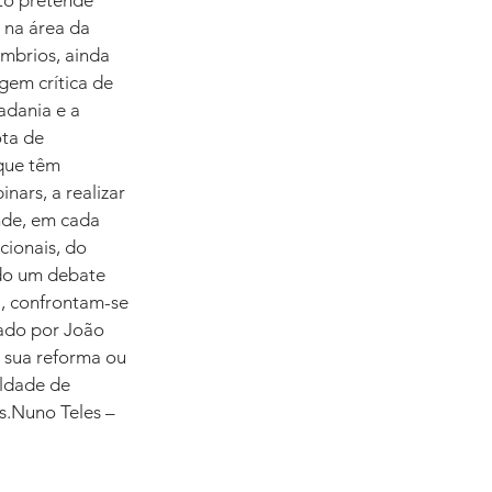
to pretende 
 na área da 
mbrios, ainda 
em crítica de 
adania e a 
ta de 
que têm 
nars, a realizar 
nde, em cada 
cionais, do 
ndo um debate 
, confrontam-se 
ado por João 
a sua reforma ou 
ldade de 
s.Nuno Teles – 