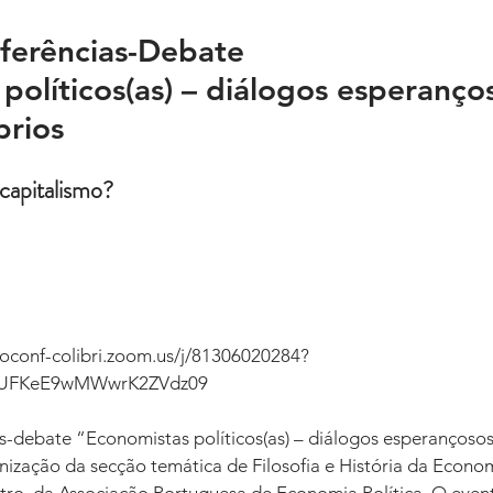
nferências-Debate
políticos(as) – diálogos esperanço
rios 
capitalismo?
deoconf-colibri.zoom.us/j/81306020284?
UFKeE9wMWwrK2ZVdz09 
as-debate “Economistas políticos(as) – diálogos esperançoso
ização da secção temática de Filosofia e História da Economi