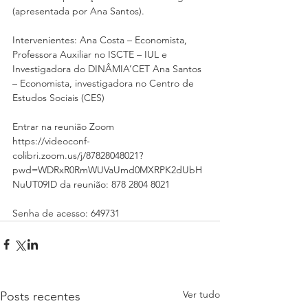
(apresentada por Ana Santos). 
Intervenientes: Ana Costa – Economista, 
Professora Auxiliar no ISCTE – IUL e 
Investigadora do DINÂMIA’CET Ana Santos 
– Economista, investigadora no Centro de 
Estudos Sociais (CES)
Entrar na reunião Zoom
https://videoconf-
colibri.zoom.us/j/87828048021?
pwd=WDRxR0RmWUVaUmd0MXRPK2dUbH
NuUT09ID da reunião: 878 2804 8021
Senha de acesso: 649731
Ver tudo
Posts recentes