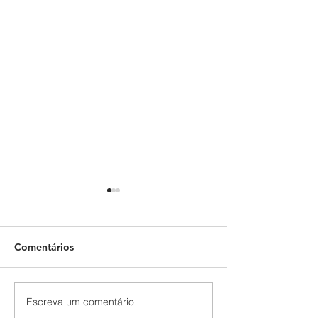
Comentários
Escreva um comentário
1º Encontro de
Chamada para