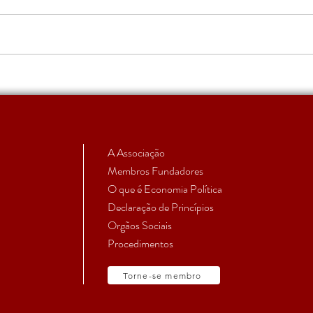
Candidaturas Abertas
Conc
Auxil
A Associação
Membros Fundadores
O que é Economia Política
Declaração de Princípios
Orgãos Sociais
Procedimentos
Torne-se membro