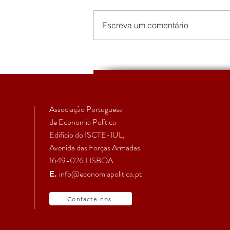
Escreva um comentário
Chamada de artigos
Associação Portuguesa
de Economia Política
Edifício do ISCTE-IUL,
Avenida das Forças Armadas
1649-026 LISBOA
info@economiapolitica.pt
E.
Contacte-nos