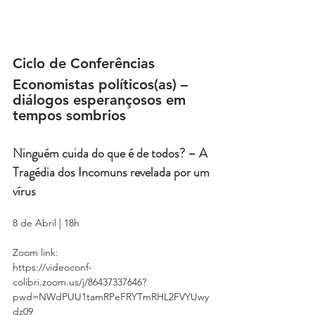
Ciclo de Conferências
Economistas políticos(as) – 
diálogos esperançosos em 
tempos sombrios
Ninguém cuida do que é de todos? – A 
Tragédia dos Incomuns revelada por um 
vírus
8 de Abril | 18h
Zoom link: 
https://videoconf-
colibri.zoom.us/j/86437337646?
pwd=NWdPUU1tamRPeFRYTmRHL2FVYUwy
dz09