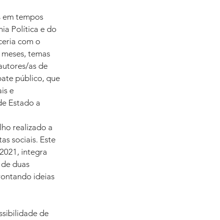
s em tempos 
a Política e do 
ceria com o 
 meses, temas 
autores/as de 
ate público, que 
is e 
de Estado a 
ho realizado a 
s sociais. Este 
2021, integra 
 de duas 
rontando ideias 
ssibilidade de 