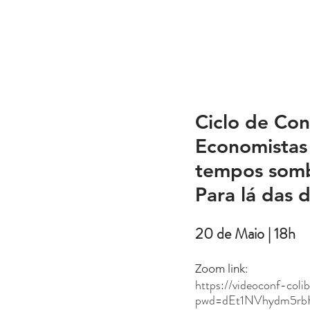
Ciclo de Co
Economistas 
tempos somb
Para lá das 
20 de Maio | 18h
Zoom link: 
https://videoconf-col
pwd=dEt1NVhydm5r