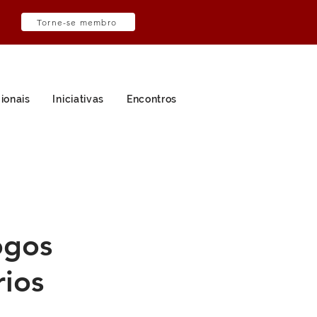
Torne-se membro
ionais
Iniciativas
Encontros
ogos
ios