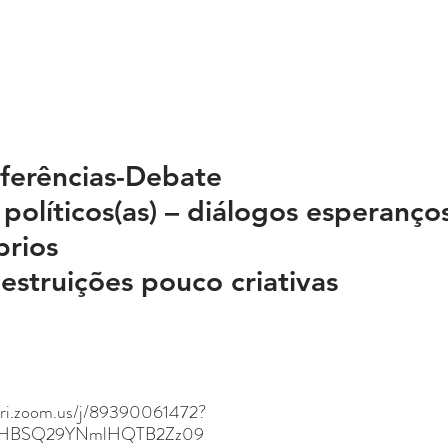
nferências-Debate
políticos(as) – diálogos esperanço
rios
destruições pouco criativas
ibri.zoom.us/j/89390061472?
bHBSQ29YNmlHQTB2Zz09