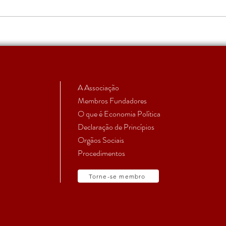
1º Encontro de Economia
Cham
Política da Universidade de
de c
Évora
Coló
Públ
A Associação
Membros Fundadores
O que é Economia Política
Declaração de Princípios
Orgãos Sociais
Procedimentos
Torne-se membro