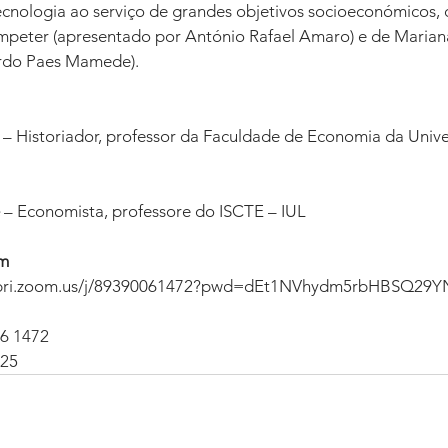
tecnologia ao serviço de grandes objetivos socioeconómicos, 
mpeter (apresentado por António Rafael Amaro) e de Marian
ardo Paes Mamede).
 
– Historiador, professor da Faculdade de Economia da Unive
 – Economista, professore do ISCTE – IUL
om
olibri.zoom.us/j/89390061472?pwd=dEt1NVhydm5rbHBSQ2
06 1472
725