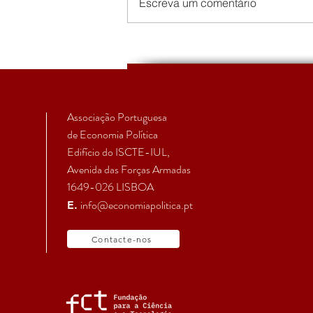
Escreva um comentário
The Political Economy of the
European Peripheries
Summer School 2022 -
Varieties of Peripheralizatio
Associação Portuguesa
de Economia Política
Edifício do ISCTE-IUL,
Avenida das Forças Armadas
1649-026 LISBOA
info@economiapolitica.pt
E.
Contacte-nos