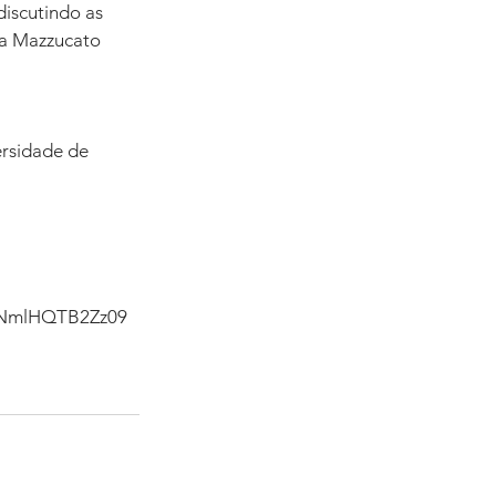
discutindo as 
a Mazzucato 
rsidade de 
9YNmlHQTB2Zz09