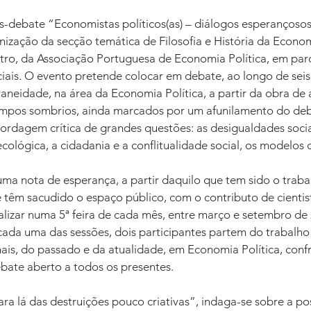
as-debate “Economistas políticos(as) – diálogos esperançoso
ização da secção temática de Filosofia e História da Economi
ro, da Associação Portuguesa de Economia Política, em par
iais. O evento pretende colocar em debate, ao longo de seis
neidade, na área da Economia Política, a partir da obra de 
empos sombrios, ainda marcados por um afunilamento do deb
rdagem crítica de grandes questões: as desigualdades socia
ecológica, a cidadania e a conflitualidade social, os modelos 
ma nota de esperança, a partir daquilo que tem sido o trabal
 têm sacudido o espaço público, com o contributo de cientista
ealizar numa 5ª feira de cada mês, entre março e setembro de 
da uma das sessões, dois participantes partem do trabalho
nais, do passado e da atualidade, em Economia Política, conf
ebate aberto a todos os presentes.
ara lá das destruições pouco criativas”, indaga-se sobre a po