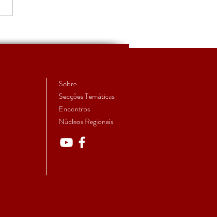
ada para apresentação
omunicações para o
quio "Planeamento
ico e Democrático"
Sobre
Secções Temáticas
Encontros
Núcleos Regionais