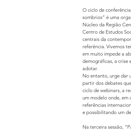
O ciclo de conferênci
sombrios” é uma organ
Núcleo da Região Cent
Centro de Estudos Soc
centrais da contempora
referência. Vivemos t
em muito impede a abo
demográficas, a crise 
adotar.
No entanto, urge dar u
partir dos debates que
ciclo de webinars, a r
um modelo onde, em ca
referências internacio
e possibilitando um d
Na terceira sessão, “P