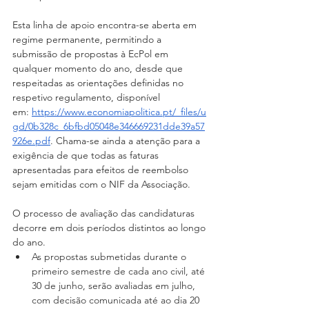
Esta linha de apoio encontra-se aberta em 
regime permanente, permitindo a 
submissão de propostas à EcPol em 
qualquer momento do ano, desde que 
respeitadas as orientações definidas no 
respetivo regulamento, disponível 
em: 
https://www.economiapolitica.pt/_files/u
gd/0b328c_6bfbd05048e346669231dde39a57
926e.pdf
. Chama-se ainda a atenção para a 
exigência de que todas as faturas 
apresentadas para efeitos de reembolso 
sejam emitidas com o NIF da Associação.
O processo de avaliação das candidaturas 
decorre em dois períodos distintos ao longo 
do ano. 
As propostas submetidas durante o 
primeiro semestre de cada ano civil, até 
30 de junho, serão avaliadas em julho, 
com decisão comunicada até ao dia 20 