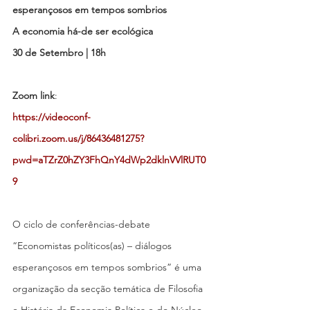
esperançosos em tempos sombrios
A economia há-de ser ecológica
30 de Setembro | 18h
Zoom link
: 
https://videoconf-
colibri.zoom.us/j/86436481275?
pwd=aTZrZ0hZY3FhQnY4dWp2dklnVVlRUT0
9
O ciclo de conferências-debate 
“Economistas políticos(as) – diálogos 
esperançosos em tempos sombrios” é uma 
organização da secção temática de Filosofia 